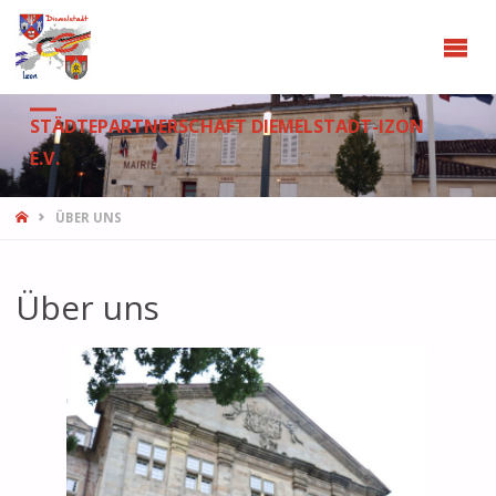
STÄDTEPARTNERSCHAFT DIEMELSTADT-IZON
E.V.
START
ÜBER UNS
Über uns